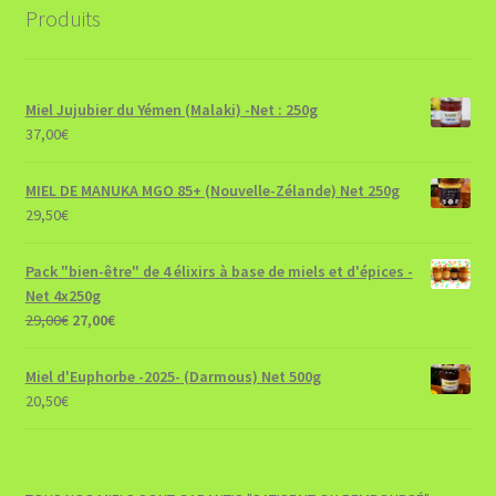
Produits
Miel Jujubier du Yémen (Malaki) -Net : 250g
37,00
€
MIEL DE MANUKA MGO 85+ (Nouvelle-Zélande) Net 250g
29,50
€
Pack "bien-être" de 4 élixirs à base de miels et d'épices -
Net 4x250g
Le
Le
29,00
€
27,00
€
prix
prix
initial
actuel
Miel d'Euphorbe -2025- (Darmous) Net 500g
était :
est :
20,50
€
29,00€.
27,00€.