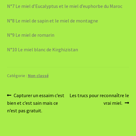
N°7 Le miel d’Eucalyptus et le miel d’euphorbe du Maroc
N°8 Le miel de sapin et le miel de montagne
N°9 Le miel de romarin
N°10 Le miel blanc de Kirghizistan
Catégorie :
Non classé
Navigation
Article
Article
Capturer un essaim c’est
Les trucs pour reconnaître le
précédent :
suivant :
bien et c’est sain mais ce
vrai miel.
de
n’est pas gratuit.
l’article