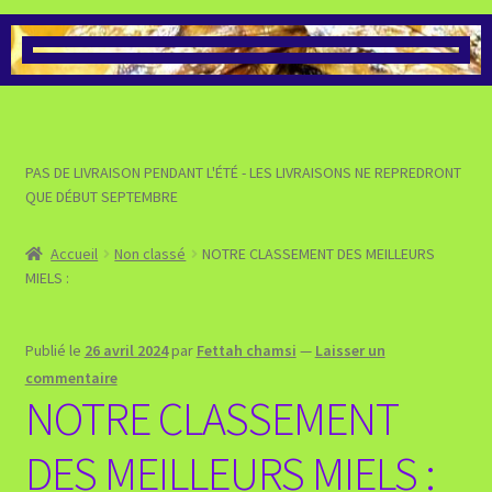
>>> VOIR LA BOUTIQUE DES
PRÉPARATIONS À BASE DE
MIEL
>>> VOIR LA BOUTIQUE DES
PAS DE LIVRAISON PENDANT L'ÉTÉ - LES LIVRAISONS NE REPREDRONT
PRODUITS POUR LE BIEN-
QUE DÉBUT SEPTEMBRE
ÊTRE
Accueil
Non classé
NOTRE CLASSEMENT DES MEILLEURS
>>> VALIDER MA COMMANDE
MIELS :
ET PASSER AU PAIEMENT
Publié le
26 avril 2024
par
Fettah chamsi
—
Laisser un
>>> VOIR MON PANIER
commentaire
NOTRE CLASSEMENT
DES MEILLEURS MIELS :