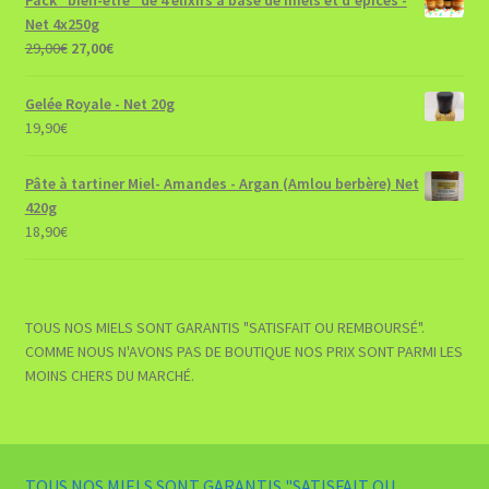
Net 4x250g
Le
Le
29,00
€
27,00
€
prix
prix
initial
actuel
Gelée Royale - Net 20g
était :
est :
19,90
€
29,00€.
27,00€.
Pâte à tartiner Miel- Amandes - Argan (Amlou berbère) Net
420g
18,90
€
TOUS NOS MIELS SONT GARANTIS "SATISFAIT OU REMBOURSÉ".
COMME NOUS N'AVONS PAS DE BOUTIQUE NOS PRIX SONT PARMI LES
MOINS CHERS DU MARCHÉ.
TOUS NOS MIELS SONT GARANTIS "SATISFAIT OU