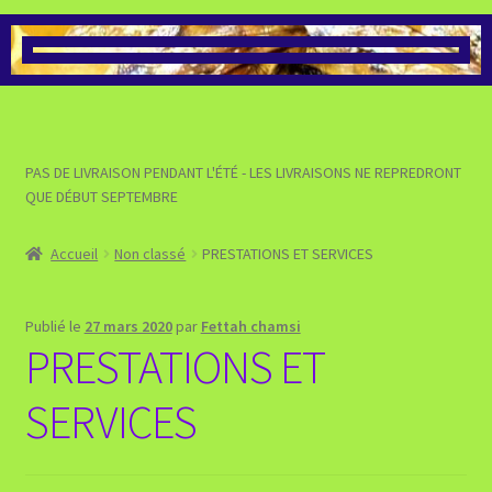
>>> VOIR LA BOUTIQUE DES
PRÉPARATIONS À BASE DE
MIEL
>>> VOIR LA BOUTIQUE DES
PAS DE LIVRAISON PENDANT L'ÉTÉ - LES LIVRAISONS NE REPREDRONT
PRODUITS POUR LE BIEN-
QUE DÉBUT SEPTEMBRE
ÊTRE
Accueil
Non classé
PRESTATIONS ET SERVICES
>>> VALIDER MA COMMANDE
ET PASSER AU PAIEMENT
Publié le
27 mars 2020
par
Fettah chamsi
PRESTATIONS ET
>>> VOIR MON PANIER
SERVICES