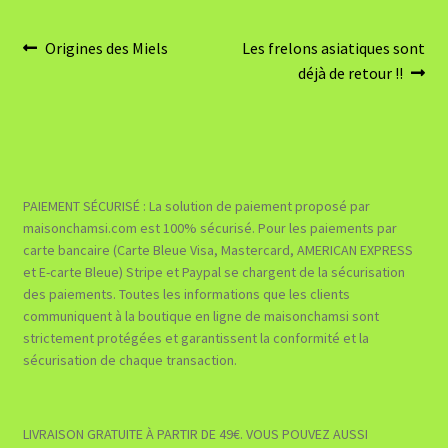
Navigation
Article
Article
Origines des Miels
Les frelons asiatiques sont
précédent :
suivant :
déjà de retour !!
de
l’article
PAIEMENT SÉCURISÉ : La solution de paiement proposé par
maisonchamsi.com est 100% sécurisé. Pour les paiements par
carte bancaire (Carte Bleue Visa, Mastercard, AMERICAN EXPRESS
et E-carte Bleue) Stripe et Paypal se chargent de la sécurisation
des paiements. Toutes les informations que les clients
communiquent à la boutique en ligne de maisonchamsi sont
strictement protégées et garantissent la conformité et la
sécurisation de chaque transaction.
LIVRAISON GRATUITE À PARTIR DE 49€. VOUS POUVEZ AUSSI