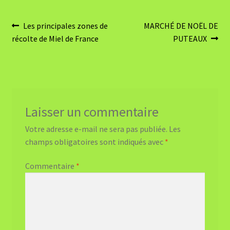
Navigation
Article
Article
Les principales zones de
MARCHÉ DE NOËL DE
précédent :
suivant :
récolte de Miel de France
PUTEAUX
de
l’article
Laisser un commentaire
Votre adresse e-mail ne sera pas publiée.
Les
champs obligatoires sont indiqués avec
*
Commentaire
*