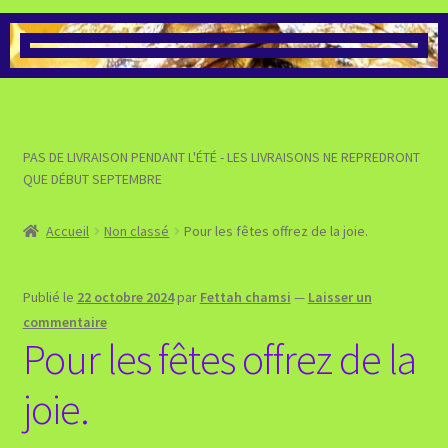
>>> VOIR LA BOUTIQUE DES
PRÉPARATIONS À BASE DE
MIEL
>>> VOIR LA BOUTIQUE DES
PAS DE LIVRAISON PENDANT L'ÉTÉ - LES LIVRAISONS NE REPREDRONT
PRODUITS POUR LE BIEN-
QUE DÉBUT SEPTEMBRE
ÊTRE
Accueil
Non classé
Pour les fêtes offrez de la joie.
>>> VALIDER MA COMMANDE
ET PASSER AU PAIEMENT
Publié le
22 octobre 2024
par
Fettah chamsi
—
Laisser un
commentaire
>>> VOIR MON PANIER
Pour les fêtes offrez de la
joie.