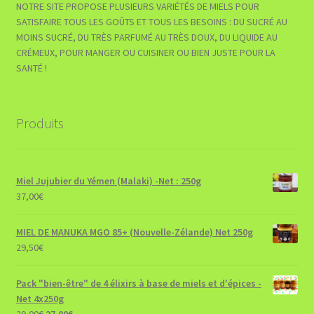
NOTRE SITE PROPOSE PLUSIEURS VARIÉTÉS DE MIELS POUR
SATISFAIRE TOUS LES GOÛTS ET TOUS LES BESOINS : DU SUCRÉ AU
MOINS SUCRÉ, DU TRÈS PARFUMÉ AU TRÈS DOUX, DU LIQUIDE AU
CRÉMEUX, POUR MANGER OU CUISINER OU BIEN JUSTE POUR LA
SANTÉ !
Produits
Miel Jujubier du Yémen (Malaki) -Net : 250g
37,00
€
MIEL DE MANUKA MGO 85+ (Nouvelle-Zélande) Net 250g
29,50
€
Pack "bien-être" de 4 élixirs à base de miels et d'épices -
Net 4x250g
Le
Le
29,00
€
27,00
€