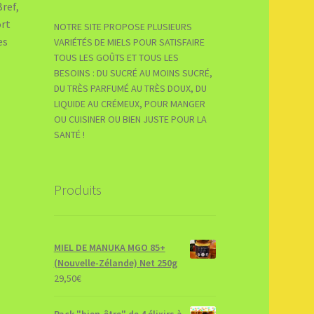
Bref,
ort
NOTRE SITE PROPOSE PLUSIEURS
es
VARIÉTÉS DE MIELS POUR SATISFAIRE
TOUS LES GOÛTS ET TOUS LES
BESOINS : DU SUCRÉ AU MOINS SUCRÉ,
DU TRÈS PARFUMÉ AU TRÈS DOUX, DU
LIQUIDE AU CRÉMEUX, POUR MANGER
OU CUISINER OU BIEN JUSTE POUR LA
SANTÉ !
Produits
MIEL DE MANUKA MGO 85+
(Nouvelle-Zélande) Net 250g
29,50
€
Pack "bien-être" de 4 élixirs à