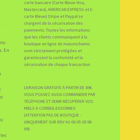
carte bancaire (Carte Bleue Visa,
Mastercard, AMERICAN EXPRESS et E-
carte Bleue) Stripe et Paypal se
chargent de la sécurisation des
paiements. Toutes les informations
que les clients communiquent à la
 ou
boutique en ligne de maisonchamsi
s. En
sont strictement protégées et
garantissent la conformité et la
sécurisation de chaque transaction.
a
LIVRAISON GRATUITE À PARTIR DE 49€.
t
VOUS POUVEZ AUSSI COMMANDER PAR
nt
TÉLÉPHONE ET VENIR RÉCUPÉRER VOS
MIELS À CORBEIL-ESSONNES
(ATTENTION PAS DE BOUTIQUE -
du
UNIQUEMENT SUR RDV AU 06 05 00 96
69).
 les