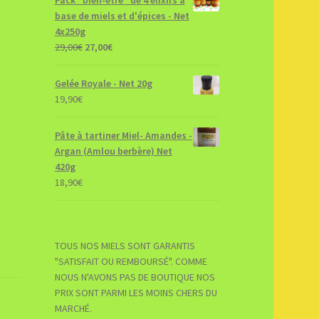
base de miels et d'épices - Net
4x250g
Le
Le
29,00
€
27,00
€
prix
prix
initial
actuel
Gelée Royale - Net 20g
était :
est :
19,90
€
29,00€.
27,00€.
Pâte à tartiner Miel- Amandes -
Argan (Amlou berbère) Net
420g
18,90
€
TOUS NOS MIELS SONT GARANTIS
"SATISFAIT OU REMBOURSÉ". COMME
NOUS N'AVONS PAS DE BOUTIQUE NOS
PRIX SONT PARMI LES MOINS CHERS DU
MARCHÉ.