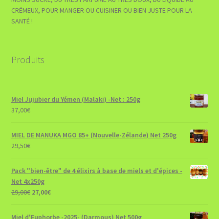
CRÉMEUX, POUR MANGER OU CUISINER OU BIEN JUSTE POUR LA
SANTÉ !
Produits
Miel Jujubier du Yémen (Malaki) -Net : 250g
37,00
€
MIEL DE MANUKA MGO 85+ (Nouvelle-Zélande) Net 250g
29,50
€
Pack "bien-être" de 4 élixirs à base de miels et d'épices -
Net 4x250g
Le
Le
29,00
€
27,00
€
prix
prix
initial
actuel
Miel d'Euphorbe -2025- (Darmous) Net 500g