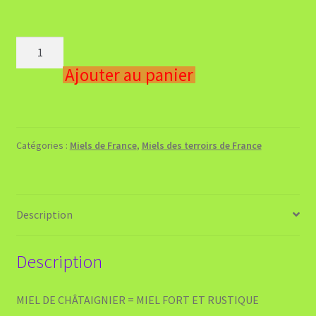
quantité
de
Ajouter au panier
Miel
de
châtaignier
de
Catégories :
Miels de France
,
Miels des terroirs de France
FRANCE
-
Net
1kg
Description
Description
MIEL DE CHÂTAIGNIER = MIEL FORT ET RUSTIQUE