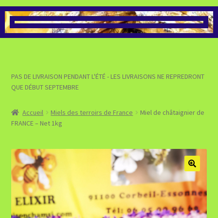
>>> VOIR LA BOUTIQUE DES
PRÉPARATIONS À BASE DE
MIEL
>>> VOIR LA BOUTIQUE DES
PAS DE LIVRAISON PENDANT L'ÉTÉ - LES LIVRAISONS NE REPREDRONT
PRODUITS POUR LE BIEN-
QUE DÉBUT SEPTEMBRE
ÊTRE
Accueil
Miels des terroirs de France
Miel de châtaignier de
>>> VALIDER MA COMMANDE
FRANCE – Net 1kg
ET PASSER AU PAIEMENT
>>> VOIR MON PANIER