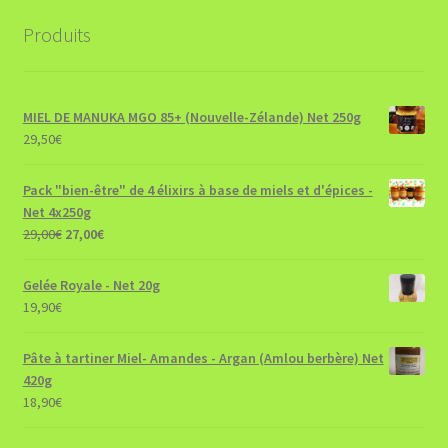
Produits
MIEL DE MANUKA MGO 85+ (Nouvelle-Zélande) Net 250g
29,50
€
Pack "bien-être" de 4 élixirs à base de miels et d'épices -
Net 4x250g
Le
Le
29,00
€
27,00
€
prix
prix
initial
actuel
Gelée Royale - Net 20g
était :
est :
19,90
€
29,00€.
27,00€.
Pâte à tartiner Miel- Amandes - Argan (Amlou berbère) Net
420g
18,90
€