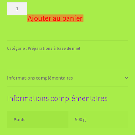
quantité
de
Ajouter au panier
Miel
aux
Noisettes
-
Catégorie :
Préparations à base de miel
Net
:
460g
Informations complémentaires
Informations complémentaires
Poids
500 g