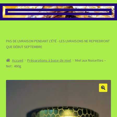
>>> VOIR LA BOUTIQUE DES
PRÉPARATIONS À BASE DE
MIEL
>>> VOIR LA BOUTIQUE DES
PAS DE LIVRAISON PENDANT L'ÉTÉ - LES LIVRAISONS NE REPREDRONT
PRODUITS POUR LE BIEN-
QUE DÉBUT SEPTEMBRE
ÊTRE
Accueil
Préparations à base de miel
Miel aux Noisettes –
>>> VALIDER MA COMMANDE
Net : 460g
ET PASSER AU PAIEMENT
>>> VOIR MON PANIER